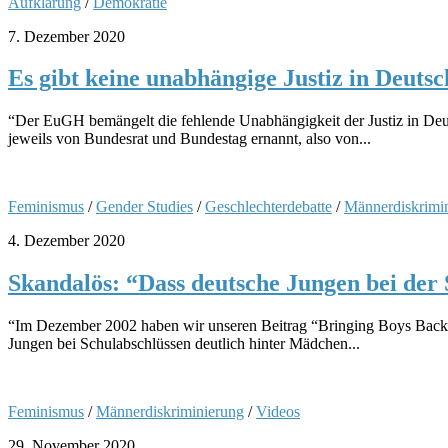
Aufklärung
/
Demokratie
7. Dezember 2020
Es gibt keine unabhängige Justiz in Deuts
“Der EuGH bemängelt die fehlende Unabhängigkeit der Justiz in Deut
jeweils von Bundesrat und Bundestag ernannt, also von...
Feminismus
/
Gender Studies
/
Geschlechterdebatte
/
Männerdiskrimi
4. Dezember 2020
Skandalös: “Dass deutsche Jungen bei der 
“Im Dezember 2002 haben wir unseren Beitrag “Bringing Boys Back In” 
Jungen bei Schulabschlüssen deutlich hinter Mädchen...
Feminismus
/
Männerdiskriminierung
/
Videos
29. November 2020