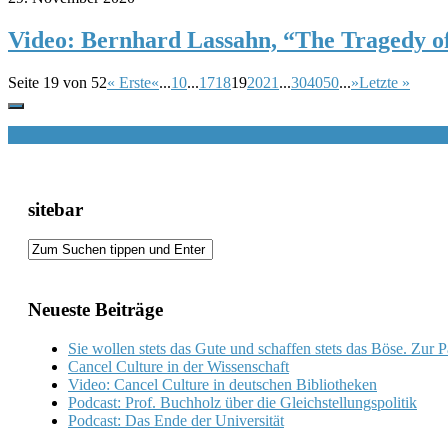
Video: Bernhard Lassahn, “The Tragedy of
Seite 19 von 52
« Erste
«
...
10
...
17
18
19
20
21
...
30
40
50
...
»
Letzte »
sitebar
Neueste Beiträge
Sie wollen stets das Gute und schaffen stets das Böse. Zur 
Cancel Culture in der Wissenschaft
Video: Cancel Culture in deutschen Bibliotheken
Podcast: Prof. Buchholz über die Gleichstellungspolitik
Podcast: Das Ende der Universität