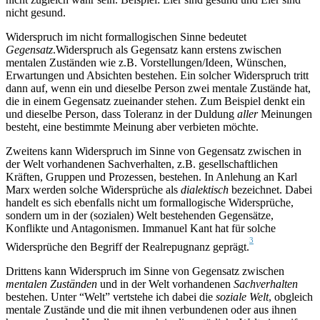
nicht gesund.
Widerspruch im nicht formallogischen Sinne bedeutet
Gegensatz
.Widerspruch als Gegensatz kann erstens zwischen
mentalen Zuständen wie z.B. Vorstellungen/Ideen, Wünschen,
Erwartungen und Absichten bestehen. Ein solcher Widerspruch tritt
dann auf, wenn ein und dieselbe Person zwei mentale Zustände hat,
die in einem Gegensatz zueinander stehen. Zum Beispiel denkt ein
und dieselbe Person, dass Toleranz in der Duldung
aller
Meinungen
besteht, eine bestimmte Meinung aber verbieten möchte.
Zweitens kann Widerspruch im Sinne von Gegensatz zwischen in
der Welt vorhandenen Sachverhalten, z.B. gesellschaftlichen
Kräften, Gruppen und Prozessen, bestehen. In Anlehung an Karl
Marx werden solche Widersprüche als
dialektisch
bezeichnet. Dabei
handelt es sich ebenfalls nicht um formallogische Widersprüche,
sondern um in der (sozialen) Welt bestehenden Gegensätze,
Konflikte und Antagonismen. Immanuel Kant hat für solche
3
Widersprüche den Begriff der Realrepugnanz geprägt.
Drittens kann Widerspruch im Sinne von Gegensatz zwischen
mentalen
Zuständen
und in der Welt vorhandenen
Sachverhalten
bestehen. Unter “Welt” vertstehe ich dabei die
soziale
Welt
, obgleich
mentale Zustände und die mit ihnen verbundenen oder aus ihnen