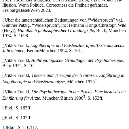
Illusion. Wenn Political Correctness die Freiheit gefährdet,
Freiburg/Basel/Wien 2023.
3
Über die unterschiedlichen Bedeutungen von “Widerspruch” vgl.
Günther Patzig, “Widerspruch”, in: Hermann Krings/Christoph Wild
(Hrsg.),
Handbuch philosophischer Grundbegriffe
, Bd. 6, München
1974, S. 1698.
4
Viktor Frank,
Logotherapie und Existenztherapie. Texte aus sechs
Jahrzehnten
, Berlin/München 1994, S. 161.
5
Viktor Frankl,
Anthropologische Grundlagen der Psychotherapie
,
Bern 1975, S. 16.
6
Viktor Frankl,
Theorie und Therapie der Neurosen. Einführung in
4
Logotherapie und Existenzanalyse
, München 1975
.
7
Viktor Frankl,
Die Psychotherapie in der Praxis. Eine kasuistische
5
Einführung für Ärzte
, München/Zürich 1986
, S. 153ff.
8
Ebd., S. 163ff.
9
Ebd., S. 107ff.
10
Ebd., S. 116/117.