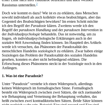
2
Rassismus unterstellen.
Doch wie kommt es dazu? Wie ist es zu erklären, dass Menschen
sowohl individuell als auch kollektiv etwas beabsichtigen, aber das
Gegenteil des Beabsichtigten bewirken? Im ersten Schritt möchte
ich den Begriff der
Paradoxie
klären. Zweitens werde ich den
Begriff der
paradoxen Handlung
und der
paradoxen Intervention
in
der
Individualpsychologie
behandeln. Das ist notwendig, um zu
fragen, ob individualpsychologische Erklärungen auch in der
sozialen Welt
Anwendung finden können. Im Hauptteil des Artikels
werde ich versuchen, das Phänomen der Paradoxalität des
menschlichen Handelns
soziologisch
zu erklären. Zwar haben einige
Soziologen das Problem der Paradoxalität des sozialen Handelns
gesehen, konnten es aber nicht befriedigend erklären. Die
Erforschung dieses Phänomens steckt in der Soziologie noch in den
Anfängen.
1. Was ist eine Paradoxie?
Unter “Paradoxie” verstehe ich einen Widerspruch, allerdings
keinen Widerspruch im formallogischen Sinne. Formallogisch
besteht ein Widerspruch zwischen zwei Sätzen, die sich zueinander
wie Behauptung und Verneinung der Behauptung verhalten, das
heißt zwischen zwei kontradiktorischen Sätzen. Beide Sätze können
nicht zugleich wahr sein. Beispiel: Eier sind gesund und Eier sind