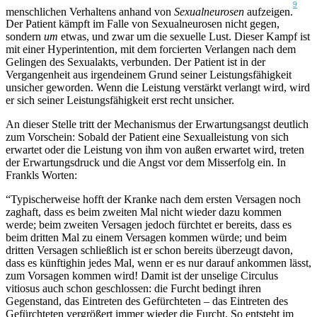
9
menschlichen Verhaltens anhand von
Sexualneurosen
aufzeigen.
Der Patient kämpft im Falle von Sexualneurosen nicht gegen,
sondern
um
etwas, und zwar um die sexuelle Lust. Dieser Kampf ist
mit einer Hyperintention, mit dem forcierten Verlangen nach dem
Gelingen des Sexualakts, verbunden. Der Patient ist in der
Vergangenheit aus irgendeinem Grund seiner Leistungsfähigkeit
unsicher geworden. Wenn die Leistung verstärkt verlangt wird, wird
er sich seiner Leistungsfähigkeit erst recht unsicher.
An dieser Stelle tritt der Mechanismus der Erwartungsangst deutlich
zum Vorschein: Sobald der Patient eine Sexualleistung von sich
erwartet oder die Leistung von ihm von außen erwartet wird, treten
der Erwartungsdruck und die Angst vor dem Misserfolg ein. In
Frankls Worten:
“Typischerweise hofft der Kranke nach dem ersten Versagen noch
zaghaft, dass es beim zweiten Mal nicht wieder dazu kommen
werde; beim zweiten Versagen jedoch fürchtet er bereits, dass es
beim dritten Mal zu einem Versagen kommen würde; und beim
dritten Versagen schließlich ist er schon bereits überzeugt davon,
dass es künftighin jedes Mal, wenn er es nur darauf ankommen lässt,
zum Vorsagen kommen wird! Damit ist der unselige Circulus
vitiosus auch schon geschlossen: die Furcht bedingt ihren
Gegenstand, das Eintreten des Gefürchteten – das Eintreten des
Gefürchteten vergrößert immer wieder die Furcht. So entsteht im