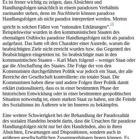
Es ist ferner wichtig zu zeigen, dass Absichten und
Handlungsfolgen tatsächlich in einem paradoxen Verhältnis
zueinander stehen, denn
im Nachhinein
können paradoxe
Handlungsfolgen als nicht paradox interpretiert werden. Merton
18
spricht in solchen Fällen von “rationalen Erklärungen”.
Beispielsweise wurden in den kommunistischen Staaten des
ehemaligen Ostblocks paradoxe Handlungsfolgen nicht als paradox
aufgefasst. Das hatte oft den Charakter einer Ausrede, warum die
beabsichtigten Ziele nicht erreicht wurden bzw. das Gegenteil des
Beabsichtigten eingetreten ist. So beabsichtigte man in den
kommunistischen Staaten – Karl Marx folgend – weniger Staat oder
gar die Abschaffung des Staates. Die Folge der von den
Kommunisten durchgeführten Politik war jedoch ein Staat, der alle
Bereiche der Gesellschaft kontrollierte: ein totaler Staat. Die
Kommunisten haben diese und andere Folgen ihrer Politik damit
erklärt (rationalisiert), dass es in einer bestimmten Phase der
historischen Entwicklung oder in einer bestimmten geopolitischen
Situation notwendig ist, einen starken Staat zu haben, um die Feinde
des Sozialismus im Äußeren wie im Inneren zu bekämpfen.
Eine weitere Schwierigkeit bei der Behandlung der Paradoxalität
des sozialen Handelns besteht darin, dass die Ursachen für paradoxe
Handlungsfolgen nicht nur bei den Handelnden, also in ihren
Absichten, Erwartungen und Dispositionen, sondern auch in
größeren gesellschaftlichen Zusammenhängen liegen können. Es