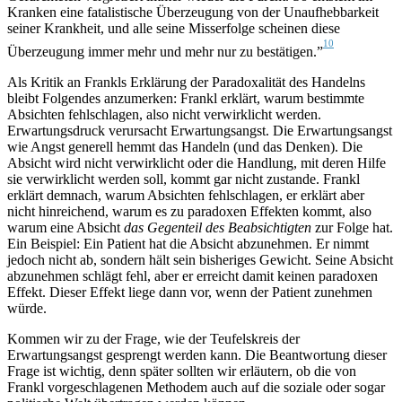
Kranken eine fatalistische Überzeugung von der Unaufhebbarkeit
seiner Krankheit, und alle seine Misserfolge scheinen diese
10
Überzeugung immer mehr und mehr nur zu bestätigen.”
Als Kritik an Frankls Erklärung der Paradoxalität des Handelns
bleibt Folgendes anzumerken: Frankl erklärt, warum bestimmte
Absichten fehlschlagen, also nicht verwirklicht werden.
Erwartungsdruck verursacht Erwartungsangst. Die Erwartungsangst
wie Angst generell hemmt das Handeln (und das Denken). Die
Absicht wird nicht verwirklicht oder die Handlung, mit deren Hilfe
sie verwirklicht werden soll, kommt gar nicht zustande. Frankl
erklärt demnach, warum Absichten fehlschlagen, er erklärt aber
nicht hinreichend, warum es zu paradoxen Effekten kommt, also
warum eine Absicht
das
Gegenteil
des
Beabsichtigten
zur Folge hat.
Ein Beispiel: Ein Patient hat die Absicht abzunehmen. Er nimmt
jedoch nicht ab, sondern hält sein bisheriges Gewicht. Seine Absicht
abzunehmen schlägt fehl, aber er erreicht damit keinen paradoxen
Effekt. Dieser Effekt liege dann vor, wenn der Patient zunehmen
würde.
Kommen wir zu der Frage, wie der Teufelskreis der
Erwartungsangst gesprengt werden kann. Die Beantwortung dieser
Frage ist wichtig, denn später sollten wir erläutern, ob die von
Frankl vorgeschlagenen Methodem auch auf die soziale oder sogar