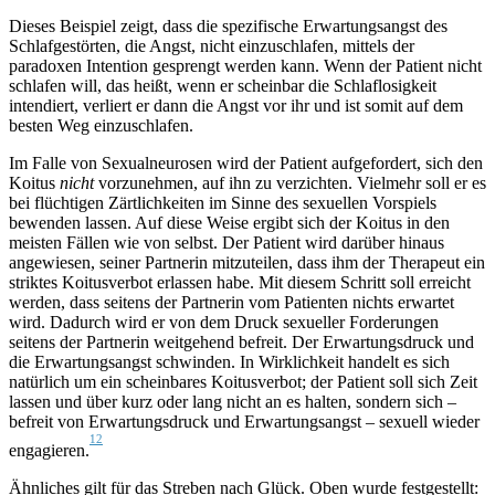
Dieses Beispiel zeigt, dass die spezifische Erwartungsangst des
Schlafgestörten, die Angst, nicht einzuschlafen, mittels der
paradoxen Intention gesprengt werden kann. Wenn der Patient nicht
schlafen will, das heißt, wenn er scheinbar die Schlaflosigkeit
intendiert, verliert er dann die Angst vor ihr und ist somit auf dem
besten Weg einzuschlafen.
Im Falle von Sexualneurosen wird der Patient aufgefordert, sich den
Koitus
nicht
vorzunehmen, auf ihn zu verzichten. Vielmehr soll er es
bei flüchtigen Zärtlichkeiten im Sinne des sexuellen Vorspiels
bewenden lassen. Auf diese Weise ergibt sich der Koitus in den
meisten Fällen wie von selbst. Der Patient wird darüber hinaus
angewiesen, seiner Partnerin mitzuteilen, dass ihm der Therapeut ein
striktes Koitusverbot erlassen habe. Mit diesem Schritt soll erreicht
werden, dass seitens der Partnerin vom Patienten nichts erwartet
wird. Dadurch wird er von dem Druck sexueller Forderungen
seitens der Partnerin weitgehend befreit. Der Erwartungsdruck und
die Erwartungsangst schwinden. In Wirklichkeit handelt es sich
natürlich um ein scheinbares Koitusverbot; der Patient soll sich Zeit
lassen und über kurz oder lang nicht an es halten, sondern sich –
befreit von Erwartungsdruck und Erwartungsangst – sexuell wieder
12
engagieren.
Ähnliches gilt für das Streben nach Glück. Oben wurde festgestellt: