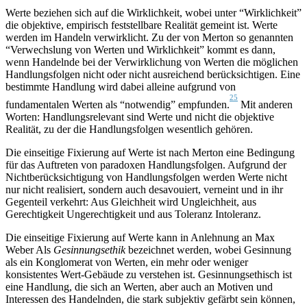
Werte beziehen sich auf die Wirklichkeit, wobei unter “Wirklichkeit”
die objektive, empirisch feststellbare Realität gemeint ist. Werte
werden im Handeln verwirklicht. Zu der von Merton so genannten
“Verwechslung von Werten und Wirklichkeit” kommt es dann,
wenn Handelnde bei der Verwirklichung von Werten die möglichen
Handlungsfolgen nicht oder nicht ausreichend berücksichtigen. Eine
bestimmte Handlung wird dabei alleine aufgrund von
25
fundamentalen Werten als “notwendig” empfunden.
Mit anderen
Worten: Handlungsrelevant sind Werte und nicht die objektive
Realität, zu der die Handlungsfolgen wesentlich gehören.
Die einseitige Fixierung auf Werte ist nach Merton eine Bedingung
für das Auftreten von paradoxen Handlungsfolgen. Aufgrund der
Nichtberücksichtigung von Handlungsfolgen werden Werte nicht
nur nicht realisiert, sondern auch desavouiert, verneint und in ihr
Gegenteil verkehrt: Aus Gleichheit wird Ungleichheit, aus
Gerechtigkeit Ungerechtigkeit und aus Toleranz Intoleranz.
Die einseitige Fixierung auf Werte kann in Anlehnung an Max
Weber Als
Gesinnungsethik
bezeichnet werden, wobei Gesinnung
als ein Konglomerat von Werten, ein mehr oder weniger
konsistentes Wert-Gebäude zu verstehen ist. Gesinnungsethisch ist
eine Handlung, die sich an Werten, aber auch an Motiven und
Interessen des Handelnden, die stark subjektiv gefärbt sein können,