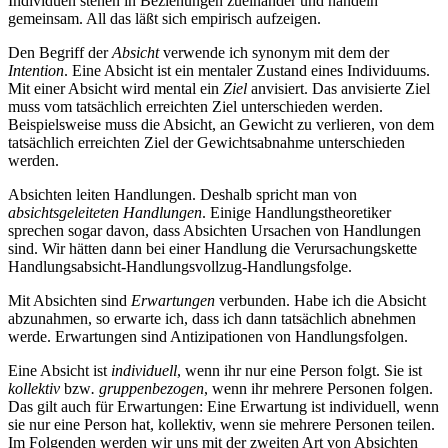
Individuen stehen in Beziehungen zueinander und handeln
gemeinsam. All das läßt sich empirisch aufzeigen.
Den Begriff der
Absicht
verwende ich synonym mit dem der
Intention
. Eine Absicht ist ein mentaler Zustand eines Individuums.
Mit einer Absicht wird mental ein
Ziel
anvisiert. Das anvisierte Ziel
muss vom tatsächlich erreichten Ziel unterschieden werden.
Beispielsweise muss die Absicht, an Gewicht zu verlieren, von dem
tatsächlich erreichten Ziel der Gewichtsabnahme unterschieden
werden.
Absichten leiten Handlungen. Deshalb spricht man von
absichtsgeleiteten
Handlungen
. Einige Handlungstheoretiker
sprechen sogar davon, dass Absichten Ursachen von Handlungen
sind. Wir hätten dann bei einer Handlung die Verursachungskette
Handlungsabsicht-Handlungsvollzug-Handlungsfolge.
Mit Absichten sind
Erwartungen
verbunden. Habe ich die Absicht
abzunahmen, so erwarte ich, dass ich dann tatsächlich abnehmen
werde. Erwartungen sind Antizipationen von Handlungsfolgen.
Eine Absicht ist
individuell
, wenn ihr nur eine Person folgt. Sie ist
kollektiv
bzw
. gruppenbezogen
, wenn ihr mehrere Personen folgen.
Das gilt auch für Erwartungen: Eine Erwartung ist individuell, wenn
sie nur eine Person hat, kollektiv, wenn sie mehrere Personen teilen.
Im Folgenden werden wir uns mit der zweiten Art von Absichten