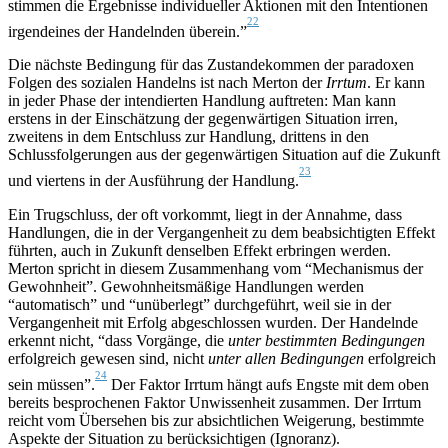
stimmen die Ergebnisse individueller Aktionen mit den Intentionen
22
irgendeines der Handelnden überein.”
Die nächste Bedingung für das Zustandekommen der paradoxen
Folgen des sozialen Handelns ist nach Merton der
Irrtum
. Er kann
in jeder Phase der intendierten Handlung auftreten: Man kann
erstens in der Einschätzung der gegenwärtigen Situation irren,
zweitens in dem Entschluss zur Handlung, drittens in den
Schlussfolgerungen aus der gegenwärtigen Situation auf die Zukunft
23
und viertens in der Ausführung der Handlung.
Ein Trugschluss, der oft vorkommt, liegt in der Annahme, dass
Handlungen, die in der Vergangenheit zu dem beabsichtigten Effekt
führten, auch in Zukunft denselben Effekt erbringen werden.
Merton spricht in diesem Zusammenhang vom “Mechanismus der
Gewohnheit”. Gewohnheitsmäßige Handlungen werden
“automatisch” und “unüberlegt” durchgeführt, weil sie in der
Vergangenheit mit Erfolg abgeschlossen wurden. Der Handelnde
erkennt nicht, “dass Vorgänge, die
unter bestimmten Bedingungen
erfolgreich gewesen sind, nicht
unter allen Bedingungen
erfolgreich
24
sein müssen”.
Der Faktor Irrtum hängt aufs Engste mit dem oben
bereits besprochenen Faktor Unwissenheit zusammen. Der Irrtum
reicht vom Übersehen bis zur absichtlichen Weigerung, bestimmte
Aspekte der Situation zu berücksichtigen (Ignoranz).