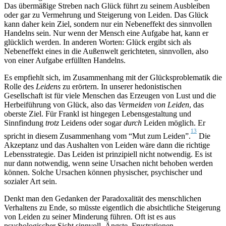
Das übermäßige Streben nach Glück führt zu seinem Ausbleiben
oder gar zu Vermehrung und Steigerung von Leiden. Das Glück
kann daher kein Ziel, sondern nur ein Nebeneffekt des sinnvollen
Handelns sein. Nur wenn der Mensch eine Aufgabe hat, kann er
glücklich werden. In anderen Worten: Glück ergibt sich als
Nebeneffekt eines in die Außenwelt gerichteten, sinnvollen, also
von einer Aufgabe erfüllten Handelns.
Es empfiehlt sich, im Zusammenhang mit der Glücksproblematik die
Rolle des
Leidens
zu erörtern. In unserer hedonistischen
Gesellschaft ist für viele Menschen das Erzeugen von Lust und die
Herbeiführung von Glück, also das
Vermeiden von Leiden
, das
oberste Ziel. Für Frankl ist hingegen Lebensgestaltung und
Sinnfindung
trotz
Leidens oder sogar
durch
Leiden möglich. Er
13
spricht in diesem Zusammenhang vom “Mut zum Leiden”.
Die
Akzeptanz und das Aushalten von Leiden wäre dann die richtige
Lebensstrategie. Das Leiden ist prinzipiell nicht notwendig. Es ist
nur dann notwendig, wenn seine Ursachen nicht behoben werden
können. Solche Ursachen können physischer, psychischer und
sozialer Art sein.
Denkt man den Gedanken der Paradoxalität des menschlichen
Verhaltens zu Ende, so müsste eigentlich die absichtliche Steigerung
von Leiden zu seiner Minderung führen. Oft ist es aus
psychologischer Sicht sinnvoll, Ängste, Frustrationen,