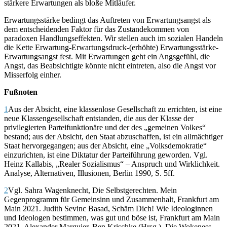
stärkere Erwartungen als bloße Mitläufer.
Erwartungsstärke bedingt das Auftreten von Erwartungsangst als
dem entscheidenden Faktor für das Zustandekommen von
paradoxen Handlungseffekten. Wir stellen auch im sozialen Handeln
die Kette Erwartung-Erwartungsdruck-(erhöhte) Erwartungsstärke-
Erwartungsangst fest. Mit Erwartungen geht ein Angsgefühl, die
Angst, das Beabsichtigte könnte nicht eintreten, also die Angst vor
Misserfolg einher.
Fußnoten
1
Aus der Absicht, eine klassenlose Gesellschaft zu errichten, ist eine
neue Klassengesellschaft entstanden, die aus der Klasse der
privilegierten Parteifunktionäre und der des „gemeinen Volkes“
bestand; aus der Absicht, den Staat abzuschaffen, ist ein allmächtiger
Staat hervorgegangen; aus der Absicht, eine „Volksdemokratie“
einzurichten, ist eine Diktatur der Parteiführung geworden. Vgl.
Heinz Kallabis, „Realer Sozialismus“ – Anspruch und Wirklichkeit.
Analyse, Alternativen, Illusionen, Berlin 1990, S. 5ff.
2
Vgl. Sahra Wagenknecht, Die Selbstgerechten. Mein
Gegenprogramm für Gemeinsinn und Zusammenhalt, Frankfurt am
Main 2021. Judith Sevinc Basad, Schäm Dich! Wie Ideologinnen
und Ideologen bestimmen, was gut und böse ist, Frankfurt am Main
2021. Alexander Marguier, Ben Krischke (Hrsg.), Die Wokeness-