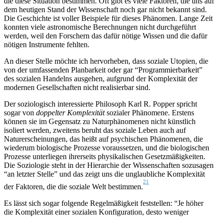
die diese Situation bestimmen. Oft gibt es viele Faktoren, die uns auf
dem heutigen Stand der Wissenschaft noch gar nicht bekannt sind.
Die Geschichte ist voller Beispiele für dieses Phänomen. Lange Zeit
konnten viele astronomische Berechnungen nicht durchgeführt
werden, weil den Forschern das dafür nötige Wissen und die dafür
nötigen Instrumente fehlten.
An dieser Stelle möchte ich hervorheben, dass soziale Utopien, die
von der umfassenden Planbarkeit oder gar “Programmierbarkeit”
des sozialen Handelns ausgehen, aufgrund der Komplexität der
modernen Gesellschaften nicht realisierbar sind.
Der soziologisch interessierte Philosoph Karl R. Popper spricht
sogar von
doppelter Komplexität
sozialer Phänomene. Erstens
können sie im Gegensatz zu Naturphänomenen nicht künstlich
isoliert werden, zweitens beruht das soziale Leben auch auf
Naturerscheinungen, das heißt auf psychischen Phänomenen, die
wiederum biologische Prozesse voraussetzen, und die biologischen
Prozesse unterliegen ihrerseits physikalischen Gesetzmäßigkeiten.
Die Soziologie steht in der Hierarchie der Wissenschaften sozusagen
“an letzter Stelle” und das zeigt uns die unglaubliche Komplexität
21
der Faktoren, die die soziale Welt bestimmen.
Es lässt sich sogar folgende Regelmäßigkeit feststellen: “Je höher
die Komplexität einer sozialen Konfiguration, desto weniger