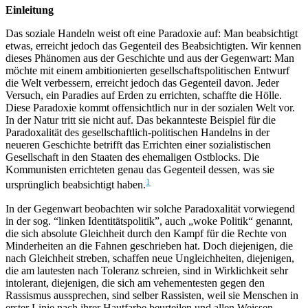
Einleitung
Das soziale Handeln weist oft eine Paradoxie auf: Man beabsichtigt
etwas, erreicht jedoch das Gegenteil des Beabsichtigten. Wir kennen
dieses Phänomen aus der Geschichte und aus der Gegenwart: Man
möchte mit einem ambitionierten gesellschaftspolitischen Entwurf
die Welt verbessern, erreicht jedoch das Gegenteil davon. Jeder
Versuch, ein Paradies auf Erden zu errichten, schaffte die Hölle.
Diese Paradoxie kommt offensichtlich nur in der sozialen Welt vor.
In der Natur tritt sie nicht auf. Das bekannteste Beispiel für die
Paradoxalität des gesellschaftlich-politischen Handelns in der
neueren Geschichte betrifft das Errichten einer sozialistischen
Gesellschaft in den Staaten des ehemaligen Ostblocks. Die
Kommunisten errichteten genau das Gegenteil dessen, was sie
1
ursprünglich beabsichtigt haben.
In der Gegenwart beobachten wir solche Paradoxalität vorwiegend
in der sog. “linken Identitätspolitik”, auch „woke Politik“ genannt,
die sich absolute Gleichheit durch den Kampf für die Rechte von
Minderheiten an die Fahnen geschrieben hat. Doch diejenigen, die
nach Gleichheit streben, schaffen neue Ungleichheiten, diejenigen,
die am lautesten nach Toleranz schreien, sind in Wirklichkeit sehr
intolerant, diejenigen, die sich am vehementesten gegen den
Rassismus aussprechen, sind selber Rassisten, weil sie Menschen in
erster Linie nach ihrer Hautfarbe beurteilen und allen Weissen