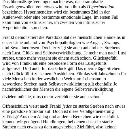
Das übermäßige Verlangen nach etwas, das kramphafte
Erzwingenwollen von etwas wird von ihm als
Hyperintention
bezeichnet. Hyperintendiert wird ein bestimmtes Ziel in der
Außenwelt oder eine bestimmte emotionale Lage. Im ersten Fall
kann man von extrinsischer, im zweiten von intrinsischer
Hyperintention sprechen.
Frankl demonstriert die Paradoxalität des menschlichen Handelns in
erster Linie anhand von Psychopathologien wie Angst-, Zwangs-
und Sexualneurosen. Doch er zeigt sie auch anhand des Strebens
nach Lust, Glück und Selbstverwirklichung. Je mehr man nach Lust
strebst, umso mehr vergeht sie einem auch schon. Glücksgefühl
wird von Frankl als eine besondere Form des Lustgefühls
aufgefasst. Und auch für das Glück gilt: Das übermäßige Streben
nach Glück führt zu seinem Ausbleiben. Für das seit Jahrzehnten für
viele Menschen in der westlichen Welt zum Lebensmotto
gewordene Streben nach Selbstverwirklichung gilt ebenfalls: Je
nachdrücklicher der Mensch die eigene Selbstverwirklichung
5
erzielen möchte, umso mehr verfehlt er sie auch schon.
Offensichtlich weist nach Frankl
jedes
zu starke Streben nach etwas
eine paradoxe Struktur auf. Doch ist diese Verallgemeinerung
zulässig? Aus dem Alltag und anderen Bereichen wie der Politik
kennen wir genügend Handlungen, bei denen das sehr starke
Streben nach etwas zu dem angestrebten Ziel führt, also keinen