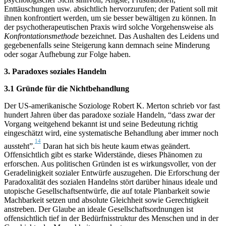
Enttäuschungen usw. absichtlich hervorzurufen; der Patient soll mit
ihnen konfrontiert werden, um sie besser bewältigen zu können. In
der psychotherapeutischen Praxis wird solche Vorgehensweise als
Konfrontationsmethode
bezeichnet. Das Aushalten des Leidens und
gegebenenfalls seine Steigerung kann demnach seine Minderung
oder sogar Aufhebung zur Folge haben.
3. Paradoxes soziales Handeln
3.1 Gründe für die Nichtbehandlung
Der US-amerikanische Soziologe Robert K. Merton schrieb vor fast
hundert Jahren über das paradoxe soziale Handeln, “dass zwar der
Vorgang weitgehend bekannt ist und seine Bedeutung richtig
eingeschätzt wird, eine systematische Behandlung aber immer noch
14
aussteht”.
Daran hat sich bis heute kaum etwas geändert.
Offensichtlich gibt es starke Widerstände, dieses Phänomen zu
erforschen. Aus politischen Gründen ist es wirkungsvoller, von der
Geradelinigkeit sozialer Entwürfe auszugehen. Die Erforschung der
Paradoxalität des sozialen Handelns stört darüber hinaus ideale und
utopische Gesellschaftsentwürfe, die auf totale Planbarkeit sowie
Machbarkeit setzen und absolute Gleichheit sowie Gerechtigkeit
anstreben. Der Glaube an ideale Gesellschaftsordnungen ist
offensichtlich tief in der Bedürfnisstruktur des Menschen und in der