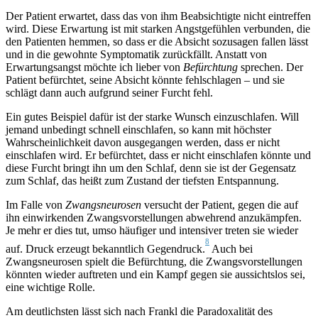
Der Patient erwartet, dass das von ihm Beabsichtigte nicht eintreffen
wird. Diese Erwartung ist mit starken Angstgefühlen verbunden, die
den Patienten hemmen, so dass er die Absicht sozusagen fallen lässt
und in die gewohnte Symptomatik zurückfällt. Anstatt von
Erwartungsangst möchte ich lieber von
Befürchtung
sprechen. Der
Patient befürchtet, seine Absicht könnte fehlschlagen – und sie
schlägt dann auch aufgrund seiner Furcht fehl.
Ein gutes Beispiel dafür ist der starke Wunsch einzuschlafen. Will
jemand unbedingt schnell einschlafen, so kann mit höchster
Wahrscheinlichkeit davon ausgegangen werden, dass er nicht
einschlafen wird. Er befürchtet, dass er nicht einschlafen könnte und
diese Furcht bringt ihn um den Schlaf, denn sie ist der Gegensatz
zum Schlaf, das heißt zum Zustand der tiefsten Entspannung.
Im Falle von
Zwangsneurosen
versucht der Patient, gegen die auf
ihn einwirkenden Zwangsvorstellungen abwehrend anzukämpfen.
Je mehr er dies tut, umso häufiger und intensiver treten sie wieder
8
auf. Druck erzeugt bekanntlich Gegendruck.
Auch bei
Zwangsneurosen spielt die Befürchtung, die Zwangsvorstellungen
könnten wieder auftreten und ein Kampf gegen sie aussichtslos sei,
eine wichtige Rolle.
Am deutlichsten lässt sich nach Frankl die Paradoxalität des