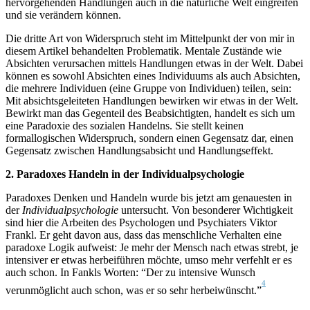
hervorgehenden Handlungen auch in die natürliche Welt eingreifen
und sie verändern können.
Die dritte Art von Widerspruch steht im Mittelpunkt der von mir in
diesem Artikel behandelten Problematik. Mentale Zustände wie
Absichten verursachen mittels Handlungen etwas in der Welt. Dabei
können es sowohl Absichten eines Individuums als auch Absichten,
die mehrere Individuen (eine Gruppe von Individuen) teilen, sein:
Mit absichtsgeleiteten Handlungen bewirken wir etwas in der Welt.
Bewirkt man das Gegenteil des Beabsichtigten, handelt es sich um
eine Paradoxie des sozialen Handelns. Sie stellt keinen
formallogischen Widerspruch, sondern einen Gegensatz dar, einen
Gegensatz zwischen Handlungsabsicht und Handlungseffekt.
2. Paradoxes Handeln in der Individualpsychologie
Paradoxes Denken und Handeln wurde bis jetzt am genauesten in
der
Individualpsychologie
untersucht. Von besonderer Wichtigkeit
sind hier die Arbeiten des Psychologen und Psychiaters Viktor
Frankl. Er geht davon aus, dass das menschliche Verhalten eine
paradoxe Logik aufweist: Je mehr der Mensch nach etwas strebt, je
intensiver er etwas herbeiführen möchte, umso mehr verfehlt er es
auch schon. In Fankls Worten: “Der zu intensive Wunsch
4
verunmöglicht auch schon, was er so sehr herbeiwünscht.”