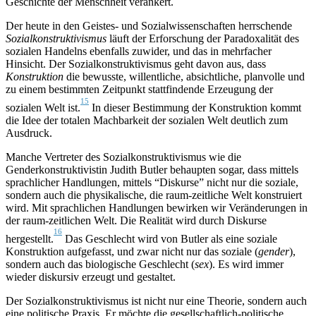
Geschichte der Menschheit verankert.
Der heute in den Geistes- und Sozialwissenschaften herrschende
Sozialkonstruktivismus
läuft der Erforschung der Paradoxalität des
sozialen Handelns ebenfalls zuwider, und das in mehrfacher
Hinsicht. Der Sozialkonstruktivismus geht davon aus, dass
Konstruktion
die bewusste, willentliche, absichtliche, planvolle und
zu einem bestimmten Zeitpunkt stattfindende Erzeugung der
15
sozialen Welt ist.
In dieser Bestimmung der Konstruktion kommt
die Idee der totalen Machbarkeit der sozialen Welt deutlich zum
Ausdruck.
Manche Vertreter des Sozialkonstruktivismus wie die
Genderkonstruktivistin Judith Butler behaupten sogar, dass mittels
sprachlicher Handlungen, mittels “Diskurse” nicht nur die soziale,
sondern auch die physikalische, die raum-zeitliche Welt konstruiert
wird. Mit sprachlichen Handlungen bewirken wir Veränderungen in
der raum-zeitlichen Welt. Die Realität wird durch Diskurse
16
hergestellt.
Das Geschlecht wird von Butler als eine soziale
Konstruktion aufgefasst, und zwar nicht nur das soziale (
gender
),
sondern auch das biologische Geschlecht (
sex
). Es wird immer
wieder diskursiv erzeugt und gestaltet.
Der Sozialkonstruktivismus ist nicht nur eine Theorie, sondern auch
eine politische Praxis. Er möchte die gesellschaftlich-politische