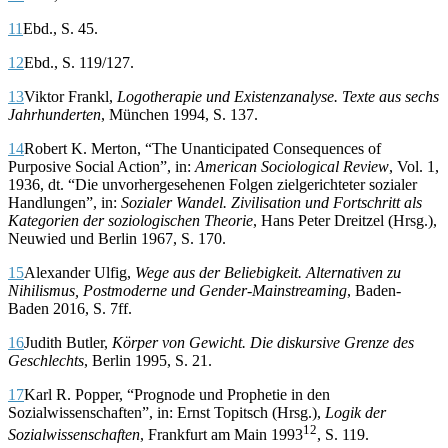
11
Ebd., S. 45.
12
Ebd., S. 119/127.
13
Viktor Frankl,
Logotherapie und Existenzanalyse. Texte aus sechs
Jahrhunderten
, München 1994, S. 137.
14
Robert K. Merton, “The Unanticipated Consequences of
Purposive Social Action”, in:
American Sociological Review
, Vol. 1,
1936, dt. “Die unvorhergesehenen Folgen zielgerichteter sozialer
Handlungen”, in:
Sozialer Wandel. Zivilisation und Fortschritt als
Kategorien der soziologischen Theorie
, Hans Peter Dreitzel (Hrsg.),
Neuwied und Berlin 1967, S. 170.
15
Alexander Ulfig,
Wege aus der Beliebigkeit. Alternativen zu
Nihilismus, Postmoderne und Gender-Mainstreaming
, Baden-
Baden 2016, S. 7ff.
16
Judith Butler,
Körper von Gewicht. Die diskursive Grenze des
Geschlechts
, Berlin 1995, S. 21.
17
Karl R. Popper, “Prognode und Prophetie in den
Sozialwissenschaften”, in: Ernst Topitsch (Hrsg.),
Logik der
12
Sozialwissenschaften
, Frankfurt am Main 1993
, S. 119.