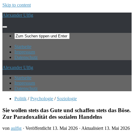
Skip to content
Alexander Ulfig
Startseite
Impressum
Datenschutz
Alexander Ulfig
Startseite
Impressum
Datenschutz
Politik
/
Psychologie
/
Soziologie
Sie wollen stets das Gute und schaffen stets das Böse.
Zur Paradoxalität des sozialen Handelns
von
aulfig
· Veröffentlicht
13. Mai 2026
· Aktualisiert
13. Mai 2026