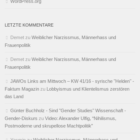
WordPress.org
LETZTE KOMMENTARE
Demet
zu
Weiblicher Narzissmus, Männerhass und
Frauenpolitik
Demet
zu
Weiblicher Narzissmus, Männerhass und
Frauenpolitik
JAWOs Links am Mittwoch – KW 41/16 - syrische "Helden" -
Faktum Magazin
zu
Lobbyismus und Klientelismus zerstören
das Land
Günter Buchholz - Sind "Gender Studies" Wissenschaft -
Gender-Diskurs
zu
Video: Alexander Ulfig, “Nihilismus,
Postmoderne und skrupellose Machtpolitik”
Yasmin
zu
Weiblicher Narzissmus, Männerhass und