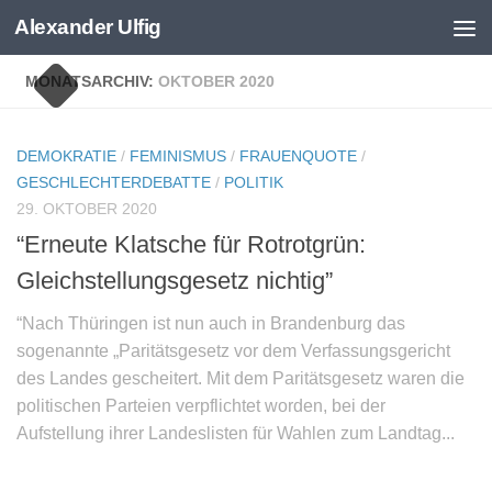
Alexander Ulfig
Skip to content
MONATSARCHIV:
OKTOBER 2020
DEMOKRATIE
/
FEMINISMUS
/
FRAUENQUOTE
/
GESCHLECHTERDEBATTE
/
POLITIK
29. OKTOBER 2020
“Erneute Klatsche für Rotrotgrün:
Gleichstellungsgesetz nichtig”
“Nach Thüringen ist nun auch in Brandenburg das
sogenannte „Paritätsgesetz vor dem Verfassungsgericht
des Landes gescheitert. Mit dem Paritätsgesetz waren die
politischen Parteien verpflichtet worden, bei der
Aufstellung ihrer Landeslisten für Wahlen zum Landtag...