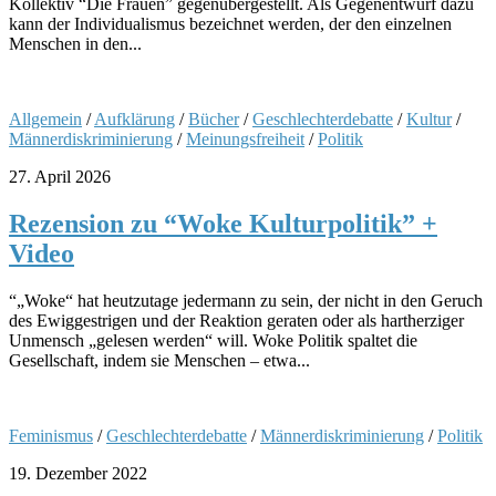
Kollektiv “Die Frauen” gegenübergestellt. Als Gegenentwurf dazu
kann der Individualismus bezeichnet werden, der den einzelnen
Menschen in den...
Allgemein
/
Aufklärung
/
Bücher
/
Geschlechterdebatte
/
Kultur
/
Männerdiskriminierung
/
Meinungsfreiheit
/
Politik
27. April 2026
Rezension zu “Woke Kulturpolitik” +
Video
“„Woke“ hat heutzutage jedermann zu sein, der nicht in den Geruch
des Ewiggestrigen und der Reaktion geraten oder als hartherziger
Unmensch „gelesen werden“ will. Woke Politik spaltet die
Gesellschaft, indem sie Menschen – etwa...
Feminismus
/
Geschlechterdebatte
/
Männerdiskriminierung
/
Politik
19. Dezember 2022