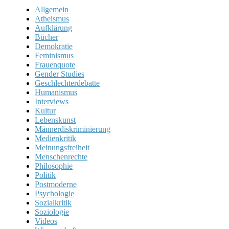
Allgemein
Atheismus
Aufklärung
Bücher
Demokratie
Feminismus
Frauenquote
Gender Studies
Geschlechterdebatte
Humanismus
Interviews
Kultur
Lebenskunst
Männerdiskriminierung
Medienkritik
Meinungsfreiheit
Menschenrechte
Philosophie
Politik
Postmoderne
Psychologie
Sozialkritik
Soziologie
Videos