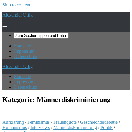
Skip to content
Alexander Ulfig
Startseite
Impressum
Datenschutz
Alexander Ulfig
Startseite
Impressum
Datenschutz
Kategorie:
Männerdiskriminierung
Aufklärung
/
Feminismus
/
Frauenquote
/
Geschlechterdebatte
/
Humanismus
/
Interviews
/
Männerdiskriminierung
/
Politik
/