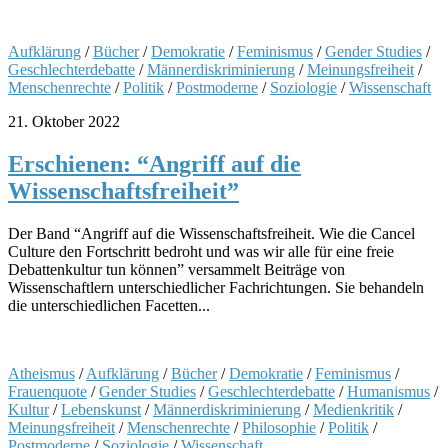
Aufklärung
/
Bücher
/
Demokratie
/
Feminismus
/
Gender Studies
/
Geschlechterdebatte
/
Männerdiskriminierung
/
Meinungsfreiheit
/
Menschenrechte
/
Politik
/
Postmoderne
/
Soziologie
/
Wissenschaft
21. Oktober 2022
Erschienen: “Angriff auf die
Wissenschaftsfreiheit”
Der Band “Angriff auf die Wissenschaftsfreiheit. Wie die Cancel
Culture den Fortschritt bedroht und was wir alle für eine freie
Debattenkultur tun können” versammelt Beiträge von
Wissenschaftlern unterschiedlicher Fachrichtungen. Sie behandeln
die unterschiedlichen Facetten...
Atheismus
/
Aufklärung
/
Bücher
/
Demokratie
/
Feminismus
/
Frauenquote
/
Gender Studies
/
Geschlechterdebatte
/
Humanismus
/
Kultur
/
Lebenskunst
/
Männerdiskriminierung
/
Medienkritik
/
Meinungsfreiheit
/
Menschenrechte
/
Philosophie
/
Politik
/
Postmoderne
/
Soziologie
/
Wissenschaft