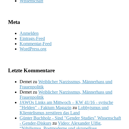
Wissenschaft
Meta
Anmelden
Eintrags-Feed
Kommentar-Feed
WordPress.org
Letzte Kommentare
Demet
zu
Weiblicher Narzissmus, Männerhass und
Frauenpolitik
Demet
zu
Weiblicher Narzissmus, Männerhass und
Frauenpolitik
JAWOs Links am Mittwoch – KW 41/16 - syrische
"Helden" - Faktum Magazin
zu
Lobbyismus und
Klientelismus zerstören das Land
Günter Buchholz - Sind "Gender Studies" Wissenschaft
- Gender-Diskurs
zu
Video: Alexander Ulfig,
“Nihilismus, Postmoderne und skrupellose