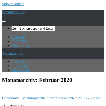
Skip to content
Alexander Ulfig
Startseite
Impressum
Datenschutz
Alexander Ulfig
Startseite
Impressum
Datenschutz
Monatsarchiv:
Februar 2020
Demokratie
/
Meinungsfreiheit
/
Menschenrechte
/
Politik
/
Videos