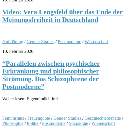
Video: Vera Lengsfeld über das Ende der
Meinungsfreiheit in Deutschland
Aufklärung
/
Gender Studies
/
Postmoderne
/
Wissenschaft
10. Februar 2020
“Parallelen zwischen psychischer
Erkrankung und philosophischer
Strömung. Das Schizophrene der
Postmoderne”
Weiter lesen: Eigentümlich frei
Feminismus
/
Frauenquote
/
Gender Studies
/
Geschlechterdebatte
/
Philosophie
/
Politik
/
Postmoderne
/
Soziologie
/
Wissenschaft