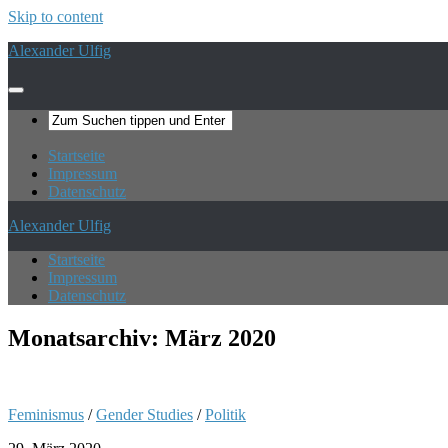
Skip to content
Alexander Ulfig
Startseite
Impressum
Datenschutz
Alexander Ulfig
Startseite
Impressum
Datenschutz
Monatsarchiv:
März 2020
Feminismus
/
Gender Studies
/
Politik