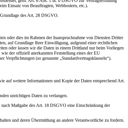
nstleister, gem. Art. 6 Abs. 1 lit. b DSGVO zur Vertragserfüllung
 beim Einsatz von Beauftragten, Webhostern, etc.).
auf Grundlage des Art. 28 DSGVO.
iten oder dies im Rahmen der Inanspruchnahme von Diensten Dritter
ten, auf Grundlage Ihrer Einwilligung, aufgrund einer rechtlichen
eiten oder lassen wir die Daten in einem Drittland nur beim Vorliegen
wie der offiziell anerkannten Feststellung eines der EU
her Verpflichtungen (so genannte „Standardvertragsklauseln“).
wie auf weitere Informationen und Kopie der Daten entsprechend Art.
enden unrichtigen Daten zu verlangen.
tiv nach Maßgabe des Art. 18 DSGVO eine Einschränkung der
halten und deren Übermittlung an andere Verantwortliche zu fordern.