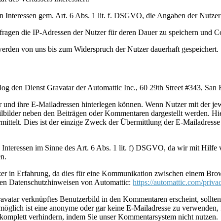
en Interessen gem. Art. 6 Abs. 1 lit. f. DSGVO, die Angaben der Nutz
mfragen die IP-Adressen der Nutzer für deren Dauer zu speichern un
den von uns bis zum Widerspruch der Nutzer dauerhaft gespeichert.
og den Dienst Gravatar der Automattic Inc., 60 29th Street #343, San
der und ihre E-Mailadressen hinterlegen können. Wenn Nutzer mit der je
lbilder neben den Beiträgen oder Kommentaren dargestellt werden. Hie
bermittelt. Dies ist der einzige Zweck der Übermittlung der E-Mailadre
 Interessen im Sinne des Art. 6 Abs. 1 lit. f) DSGVO, da wir mit Hilf
en.
tzer in Erfahrung, da dies für eine Kommunikation zwischen einem Bro
den Datenschutzhinweisen von Automattic:
https://automattic.com/priva
ravatar verknüpftes Benutzerbild in den Kommentaren erscheint, sollt
ch möglich ist eine anonyme oder gar keine E-Mailadresse zu verwenden,
 komplett verhindern, indem Sie unser Kommentarsystem nicht nutzen.