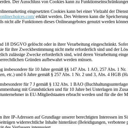
erden. Der Ausschluss von Cookies kann zu Funktionseinschränkungen
inemarketing eingesetzten Cookies kann bei einer Vielzahl der Dienste
onlinechoices.com/
erklärt werden. Des Weiteren kann die Speicherung
lls nicht alle Funktionen dieses Onlineangebotes genutzt werden könne
nd 18 DSGVO gelöscht oder in ihrer Verarbeitung eingeschränkt. Sofer
 sie für ihre Zweckbestimmung nicht mehr erforderlich sind und der L
zlich zulässige Zwecke erforderlich sind, wird deren Verarbeitung eing
steuerrechtlichen Gründen aufbewahrt werden müssen.
ng insbesondere für 10 Jahre gemäß §§ 147 Abs. 1 AO, 257 Abs. 1 Nr.
en, etc.) und 6 Jahre gemäß § 257 Abs. 1 Nr. 2 und 3, Abs. 4 HGB (Ha
 insbesondere für 7 J gemäß § 132 Abs. 1 BAO (Buchhaltungsunterlage
sammenhang mit Grundstücken und für 10 Jahre bei Unterlagen im Zusa
htunternehmer in EU-Mitgliedstaaten erbracht werden und für die d
ihre IP-Adressen auf Grundlage unserer berechtigten Interessen im Si
iträgen widerrechtliche Inhalte hinterlässt (Beleidigungen, verbotene p
 des Verfassers interessiert.