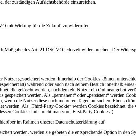
i der zuständigen Aufsichtsbehörde einzureichen.
GVO mit Wirkung für die Zukunft zu widerrufen
nach Maßgabe des Art. 21 DSGVO jederzeit widersprechen. Der Widersp
er Nutzer gespeichert werden. Innerhalb der Cookies können unterschi
peichert ist) während oder auch nach seinem Besuch innerhalb eines 
net, die gelöscht werden, nachdem ein Nutzer ein Onlineangebot verlä
tus gespeichert werden. Als „permanent“ oder „persistent“ werden Coo
en, wenn die Nutzer diese nach mehreren Tagen aufsuchen. Ebenso könn
 werden. Als „Third-Party-Cookie“ werden Cookies bezeichnet, die v
dessen Cookies sind spricht man von „First-Party Cookies“).
hierüber im Rahmen unserer Datenschutzerklärung auf.
eichert werden, werden sie gebeten die entsprechende Option in den Sy