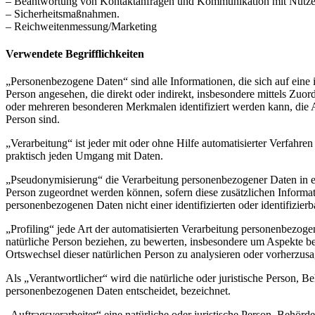
– Beantwortung von Kontaktanfragen und Kommunikation mit Nutze
– Sicherheitsmaßnahmen.
– Reichweitenmessung/Marketing
Verwendete Begrifflichkeiten
„Personenbezogene Daten“ sind alle Informationen, die sich auf eine id
Person angesehen, die direkt oder indirekt, insbesondere mittels Z
oder mehreren besonderen Merkmalen identifiziert werden kann, die Aus
Person sind.
„Verarbeitung“ ist jeder mit oder ohne Hilfe automatisierter Verfah
praktisch jeden Umgang mit Daten.
„Pseudonymisierung“ die Verarbeitung personenbezogener Daten in ei
Person zugeordnet werden können, sofern diese zusätzlichen Informa
personenbezogenen Daten nicht einer identifizierten oder identifizie
„Profiling“ jede Art der automatisierten Verarbeitung personenbezog
natürliche Person beziehen, zu bewerten, insbesondere um Aspekte bezü
Ortswechsel dieser natürlichen Person zu analysieren oder vorherzus
Als „Verantwortlicher“ wird die natürliche oder juristische Person, 
personenbezogenen Daten entscheidet, bezeichnet.
„Auftragsverarbeiter“ eine natürliche oder juristische Person, Behörd