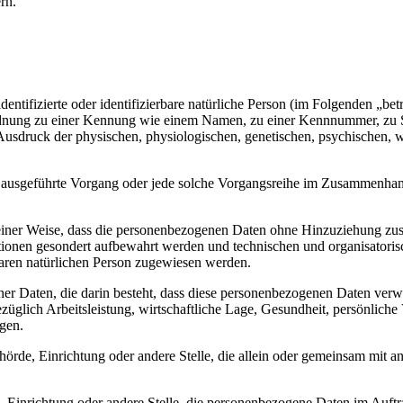
rn.
entifizierte oder identifizierbare natürliche Person (im Folgenden „betr
uordnung zu einer Kennung wie einem Namen, zu einer Kennnummer, zu 
druck der physischen, physiologischen, genetischen, psychischen, wirts
ren ausgeführte Vorgang oder jede solche Vorgangsreihe im Zusammenha
ner Weise, dass die personenbezogenen Daten ohne Hinzuziehung zusätz
tionen gesondert aufbewahrt werden und technischen und organisatoris
rbaren natürlichen Person zugewiesen werden.
ener Daten, die darin besteht, dass diese personenbezogenen Daten ver
glich Arbeitsleistung, wirtschaftliche Lage, Gesundheit, persönliche Vo
agen.
Behörde, Einrichtung oder andere Stelle, die allein oder gemeinsam mit
e, Einrichtung oder andere Stelle, die personenbezogene Daten im Auftr