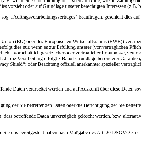
s (z.B. wenn eine Übermittlung der Daten an Dritte, wie an Zahlungsdie
g dies vorsieht oder auf Grundlage unserer berechtigten Interessen (z.B.
s sog. „Auftragsverarbeitungsvertrages“ beauftragen, geschieht dies 
en Union (EU) oder des Europäischen Wirtschaftsraums (EWR)) verarbe
folgt dies nur, wenn es zur Erfüllung unserer (vor)vertraglichen Pflich
hieht. Vorbehaltlich gesetzlicher oder vertraglicher Erlaubnisse, verarb
h. die Verarbeitung erfolgt z.B. auf Grundlage besonderer Garantien, 
cy Shield“) oder Beachtung offiziell anerkannter spezieller vertraglic
effende Daten verarbeitet werden und auf Auskunft über diese Daten so
ung der Sie betreffenden Daten oder die Berichtigung der Sie betreff
 dass betreffende Daten unverzüglich gelöscht werden, bzw. alterna
die Sie uns bereitgestellt haben nach Maßgabe des Art. 20 DSGVO zu er