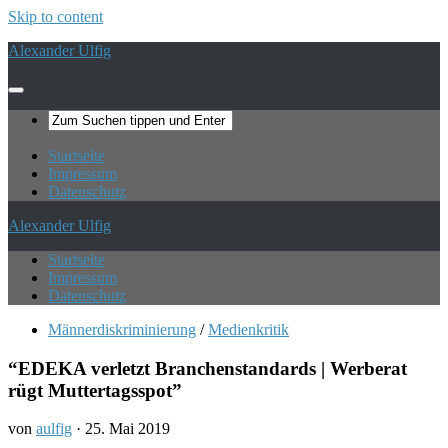
Skip to content
Alexander Ulfig
Startseite
Impressum
Datenschutz
Alexander Ulfig
Startseite
Impressum
Datenschutz
Männerdiskriminierung
/
Medienkritik
“EDEKA verletzt Branchenstandards | Werberat
rügt Muttertagsspot”
von
aulfig
·
25. Mai 2019