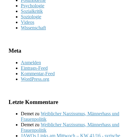
Postmoderne
Psychologie
Sozialkritik
Soziologie
Videos
Wissenschaft
Meta
Anmelden
Eintrags-Feed
Kommentar-Feed
WordPress.org
Letzte Kommentare
Demet
zu
Weiblicher Narzissmus, Männerhass und
Frauenpolitik
Demet
zu
Weiblicher Narzissmus, Männerhass und
Frauenpolitik
JAWOs Links am Mittwoch – KW 41/16 - syrische