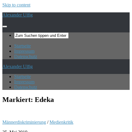
Skip to content
Alexander Ulfig
Startseite
Impressum
Datenschutz
Alexander Ulfig
Startseite
Impressum
Datenschutz
Markiert:
Edeka
Männerdiskriminierung
/
Medienkritik