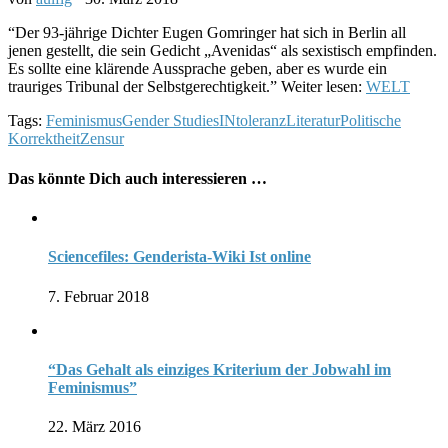
“Der 93-jährige Dichter Eugen Gomringer hat sich in Berlin all
jenen gestellt, die sein Gedicht „Avenidas“ als sexistisch empfinden.
Es sollte eine klärende Aussprache geben, aber es wurde ein
trauriges Tribunal der Selbstgerechtigkeit.” Weiter lesen:
WELT
Tags:
Feminismus
Gender Studies
INtoleranz
Literatur
Politische
Korrektheit
Zensur
Das könnte Dich auch interessieren …
Sciencefiles: Genderista-Wiki Ist online
7. Februar 2018
“Das Gehalt als einziges Kriterium der Jobwahl im
Feminismus”
22. März 2016