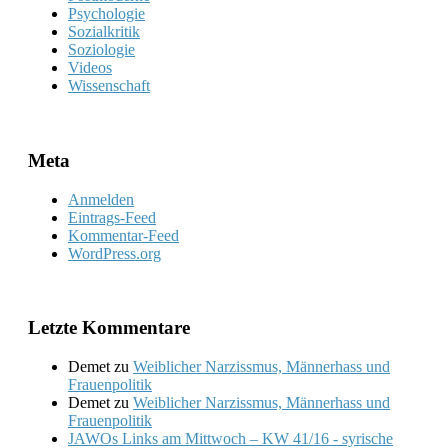
Psychologie
Sozialkritik
Soziologie
Videos
Wissenschaft
Meta
Anmelden
Eintrags-Feed
Kommentar-Feed
WordPress.org
Letzte Kommentare
Demet
zu
Weiblicher Narzissmus, Männerhass und
Frauenpolitik
Demet
zu
Weiblicher Narzissmus, Männerhass und
Frauenpolitik
JAWOs Links am Mittwoch – KW 41/16 - syrische