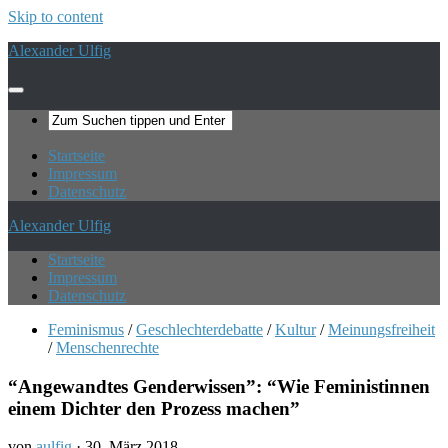
Skip to content
Alexander Ulfig
Startseite
Impressum
Datenschutz
Alexander Ulfig
Startseite
Impressum
Datenschutz
Feminismus
/
Geschlechterdebatte
/
Kultur
/
Meinungsfreiheit
/
Menschenrechte
“Angewandtes Genderwissen”: “Wie Feministinnen
einem Dichter den Prozess machen”
von
aulfig
·
30. März 2018