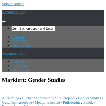
Skip to content
Alexander Ulfig
Startseite
Impressum
Datenschutz
Alexander Ulfig
Startseite
Impressum
Datenschutz
Markiert:
Gender Studies
Aufklärung
/
Bücher
/
Feminismus
/
Frauenquote
/
Gender Studies
/
Geschlechterdebatte
/
Meinungsfreiheit
/
Philosophie
/
Politik
/