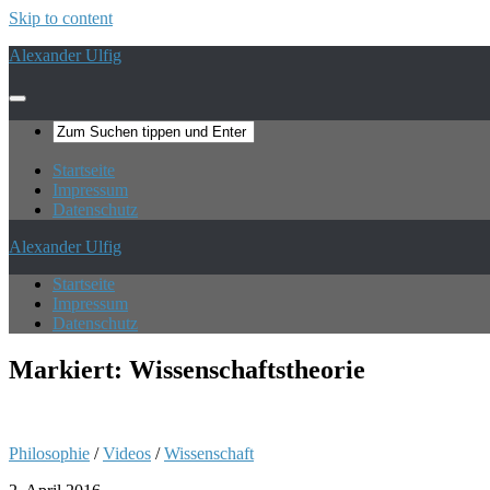
Skip to content
Alexander Ulfig
Startseite
Impressum
Datenschutz
Alexander Ulfig
Startseite
Impressum
Datenschutz
Markiert:
Wissenschaftstheorie
Philosophie
/
Videos
/
Wissenschaft