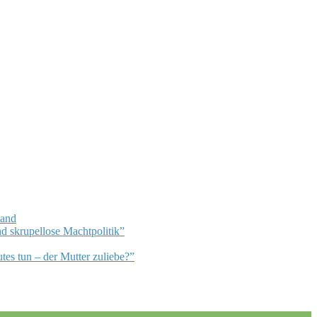
Land
d skrupellose Machtpolitik”
es tun – der Mutter zuliebe?”