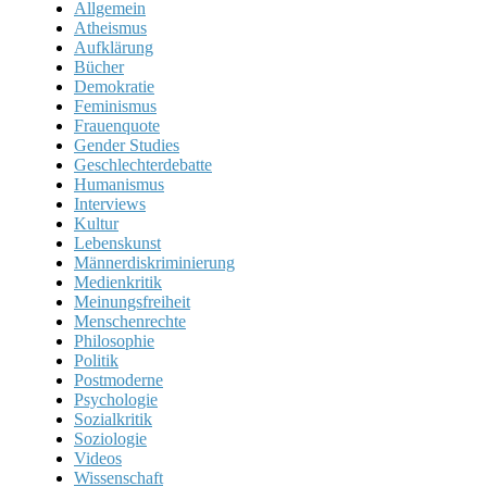
Allgemein
Atheismus
Aufklärung
Bücher
Demokratie
Feminismus
Frauenquote
Gender Studies
Geschlechterdebatte
Humanismus
Interviews
Kultur
Lebenskunst
Männerdiskriminierung
Medienkritik
Meinungsfreiheit
Menschenrechte
Philosophie
Politik
Postmoderne
Psychologie
Sozialkritik
Soziologie
Videos
Wissenschaft