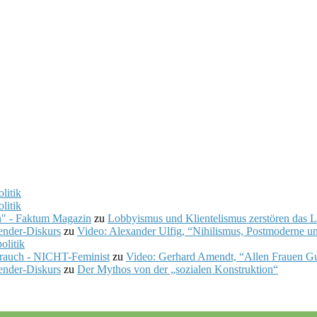
litik
litik
" - Faktum Magazin
zu
Lobbyismus und Klientelismus zerstören das 
ender-Diskurs
zu
Video: Alexander Ulfig, “Nihilismus, Postmoderne un
olitik
rauch - NICHT-Feminist
zu
Video: Gerhard Amendt, “Allen Frauen Gut
ender-Diskurs
zu
Der Mythos von der „sozialen Konstruktion“