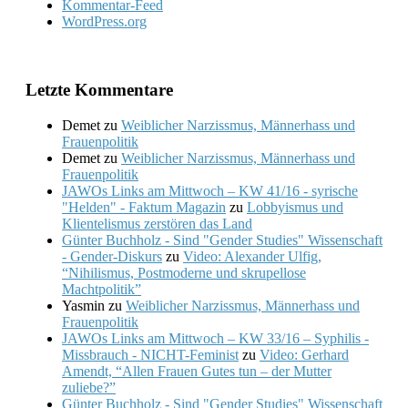
Kommentar-Feed
WordPress.org
Letzte Kommentare
Demet
zu
Weiblicher Narzissmus, Männerhass und
Frauenpolitik
Demet
zu
Weiblicher Narzissmus, Männerhass und
Frauenpolitik
JAWOs Links am Mittwoch – KW 41/16 - syrische
"Helden" - Faktum Magazin
zu
Lobbyismus und
Klientelismus zerstören das Land
Günter Buchholz - Sind "Gender Studies" Wissenschaft
- Gender-Diskurs
zu
Video: Alexander Ulfig,
“Nihilismus, Postmoderne und skrupellose
Machtpolitik”
Yasmin
zu
Weiblicher Narzissmus, Männerhass und
Frauenpolitik
JAWOs Links am Mittwoch – KW 33/16 – Syphilis -
Missbrauch - NICHT-Feminist
zu
Video: Gerhard
Amendt, “Allen Frauen Gutes tun – der Mutter
zuliebe?”
Günter Buchholz - Sind "Gender Studies" Wissenschaft