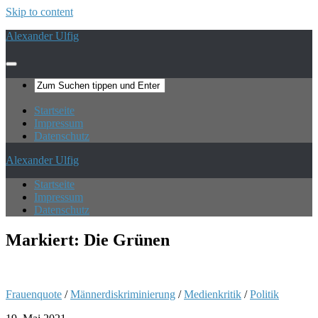
Skip to content
Alexander Ulfig
Startseite
Impressum
Datenschutz
Alexander Ulfig
Startseite
Impressum
Datenschutz
Markiert:
Die Grünen
Frauenquote
/
Männerdiskriminierung
/
Medienkritik
/
Politik