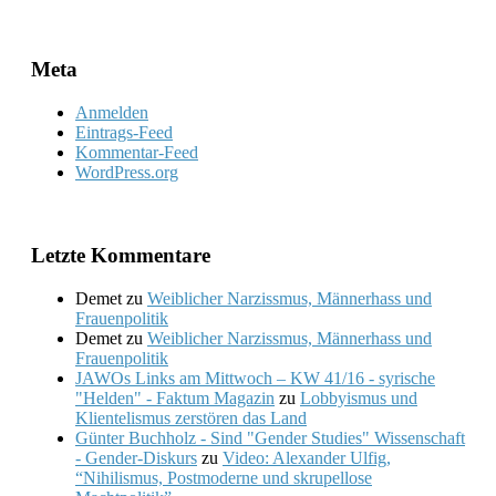
Meta
Anmelden
Eintrags-Feed
Kommentar-Feed
WordPress.org
Letzte Kommentare
Demet
zu
Weiblicher Narzissmus, Männerhass und
Frauenpolitik
Demet
zu
Weiblicher Narzissmus, Männerhass und
Frauenpolitik
JAWOs Links am Mittwoch – KW 41/16 - syrische
"Helden" - Faktum Magazin
zu
Lobbyismus und
Klientelismus zerstören das Land
Günter Buchholz - Sind "Gender Studies" Wissenschaft
- Gender-Diskurs
zu
Video: Alexander Ulfig,
“Nihilismus, Postmoderne und skrupellose