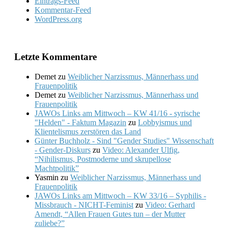
Eintrags-Feed
Kommentar-Feed
WordPress.org
Letzte Kommentare
Demet
zu
Weiblicher Narzissmus, Männerhass und
Frauenpolitik
Demet
zu
Weiblicher Narzissmus, Männerhass und
Frauenpolitik
JAWOs Links am Mittwoch – KW 41/16 - syrische
"Helden" - Faktum Magazin
zu
Lobbyismus und
Klientelismus zerstören das Land
Günter Buchholz - Sind "Gender Studies" Wissenschaft
- Gender-Diskurs
zu
Video: Alexander Ulfig,
“Nihilismus, Postmoderne und skrupellose
Machtpolitik”
Yasmin
zu
Weiblicher Narzissmus, Männerhass und
Frauenpolitik
JAWOs Links am Mittwoch – KW 33/16 – Syphilis -
Missbrauch - NICHT-Feminist
zu
Video: Gerhard
Amendt, “Allen Frauen Gutes tun – der Mutter
zuliebe?”