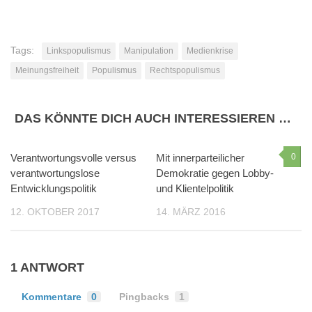
Tags:
Linkspopulismus
Manipulation
Medienkrise
Meinungsfreiheit
Populismus
Rechtspopulismus
DAS KÖNNTE DICH AUCH INTERESSIEREN …
Verantwortungsvolle versus
Mit innerparteilicher
0
verantwortungslose
Demokratie gegen Lobby-
Entwicklungspolitik
und Klientelpolitik
12. OKTOBER 2017
14. MÄRZ 2016
1 ANTWORT
Kommentare
0
Pingbacks
1