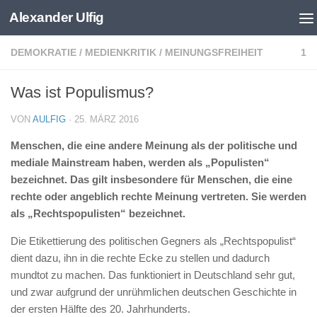
Alexander Ulfig
Skip to content
DEMOKRATIE
/
MEDIENKRITIK
/
MEINUNGSFREIHEIT
1
Was ist Populismus?
VON
AULFIG
·
25. MÄRZ 2016
Menschen, die eine andere Meinung als der politische und
mediale Mainstream haben, werden als „Populisten“
bezeichnet. Das gilt insbesondere für Menschen, die eine
rechte oder angeblich rechte Meinung vertreten. Sie werden
als „Rechtspopulisten“ bezeichnet.
Die Etikettierung des politischen Gegners als „Rechtspopulist“
dient dazu, ihn in die rechte Ecke zu stellen und dadurch
mundtot zu machen. Das funktioniert in Deutschland sehr gut,
und zwar aufgrund der unrühmlichen deutschen Geschichte in
der ersten Hälfte des 20. Jahrhunderts.