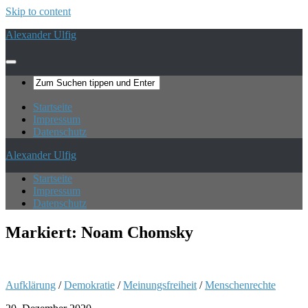
Skip to content
Alexander Ulfig
Startseite
Impressum
Datenschutz
Alexander Ulfig
Startseite
Impressum
Datenschutz
Markiert:
Noam Chomsky
Aufklärung
/
Demokratie
/
Meinungsfreiheit
/
Menschenrechte