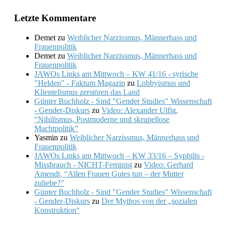
Letzte Kommentare
Demet
zu
Weiblicher Narzissmus, Männerhass und
Frauenpolitik
Demet
zu
Weiblicher Narzissmus, Männerhass und
Frauenpolitik
JAWOs Links am Mittwoch – KW 41/16 - syrische
"Helden" - Faktum Magazin
zu
Lobbyismus und
Klientelismus zerstören das Land
Günter Buchholz - Sind "Gender Studies" Wissenschaft
- Gender-Diskurs
zu
Video: Alexander Ulfig,
“Nihilismus, Postmoderne und skrupellose
Machtpolitik”
Yasmin
zu
Weiblicher Narzissmus, Männerhass und
Frauenpolitik
JAWOs Links am Mittwoch – KW 33/16 – Syphilis -
Missbrauch - NICHT-Feminist
zu
Video: Gerhard
Amendt, “Allen Frauen Gutes tun – der Mutter
zuliebe?”
Günter Buchholz - Sind "Gender Studies" Wissenschaft
- Gender-Diskurs
zu
Der Mythos von der „sozialen
Konstruktion“