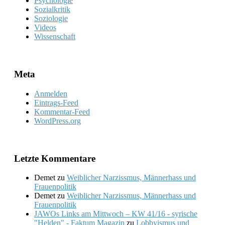
Psychologie
Sozialkritik
Soziologie
Videos
Wissenschaft
Meta
Anmelden
Eintrags-Feed
Kommentar-Feed
WordPress.org
Letzte Kommentare
Demet
zu
Weiblicher Narzissmus, Männerhass und
Frauenpolitik
Demet
zu
Weiblicher Narzissmus, Männerhass und
Frauenpolitik
JAWOs Links am Mittwoch – KW 41/16 - syrische
"Helden" - Faktum Magazin
zu
Lobbyismus und