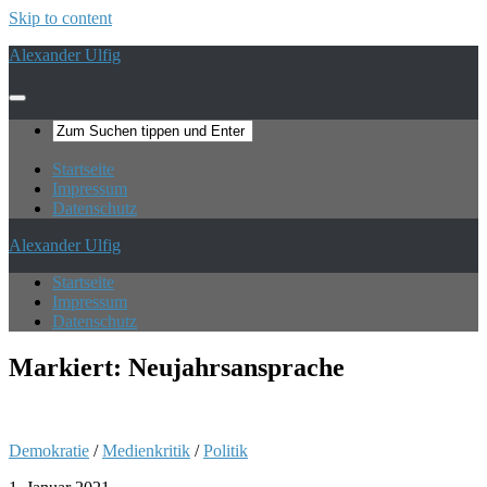
Skip to content
Alexander Ulfig
Startseite
Impressum
Datenschutz
Alexander Ulfig
Startseite
Impressum
Datenschutz
Markiert:
Neujahrsansprache
Demokratie
/
Medienkritik
/
Politik