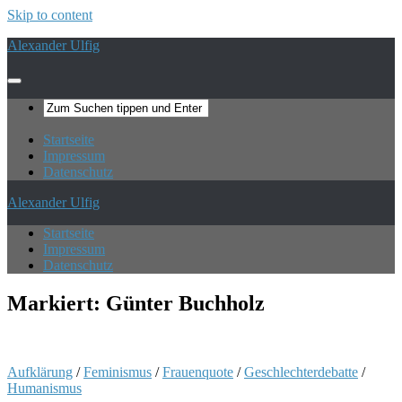
Skip to content
Alexander Ulfig
Startseite
Impressum
Datenschutz
Alexander Ulfig
Startseite
Impressum
Datenschutz
Markiert:
Günter Buchholz
Aufklärung
/
Feminismus
/
Frauenquote
/
Geschlechterdebatte
/
Humanismus