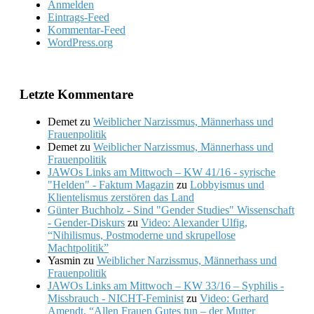
Anmelden
Eintrags-Feed
Kommentar-Feed
WordPress.org
Letzte Kommentare
Demet
zu
Weiblicher Narzissmus, Männerhass und
Frauenpolitik
Demet
zu
Weiblicher Narzissmus, Männerhass und
Frauenpolitik
JAWOs Links am Mittwoch – KW 41/16 - syrische
"Helden" - Faktum Magazin
zu
Lobbyismus und
Klientelismus zerstören das Land
Günter Buchholz - Sind "Gender Studies" Wissenschaft
- Gender-Diskurs
zu
Video: Alexander Ulfig,
“Nihilismus, Postmoderne und skrupellose
Machtpolitik”
Yasmin
zu
Weiblicher Narzissmus, Männerhass und
Frauenpolitik
JAWOs Links am Mittwoch – KW 33/16 – Syphilis -
Missbrauch - NICHT-Feminist
zu
Video: Gerhard
Amendt, “Allen Frauen Gutes tun – der Mutter