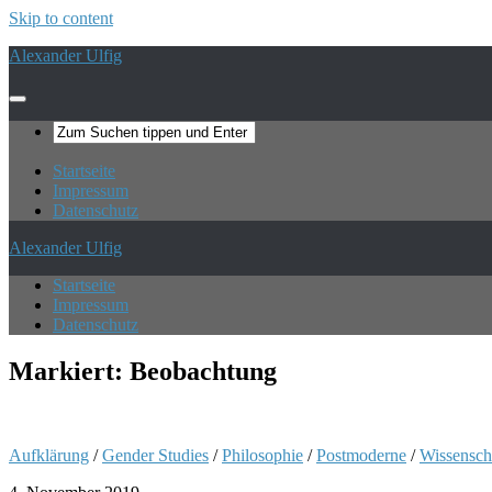
Skip to content
Alexander Ulfig
Startseite
Impressum
Datenschutz
Alexander Ulfig
Startseite
Impressum
Datenschutz
Markiert:
Beobachtung
Aufklärung
/
Gender Studies
/
Philosophie
/
Postmoderne
/
Wissensch