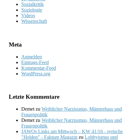
Sozialkritik
Soziologie
Videos
Wissenschaft
Meta
Anmelden
Eintrags-Feed
Kommentar-Feed
WordPress.org
Letzte Kommentare
Demet
zu
Weiblicher Narzissmus, Männerhass und
Frauenpolitik
Demet
zu
Weiblicher Narzissmus, Männerhass und
Frauenpolitik
JAWOs Links am Mittwoch – KW 41/16 - syrische
"Helden" - Faktum Magazin
zu
Lobbyismus und