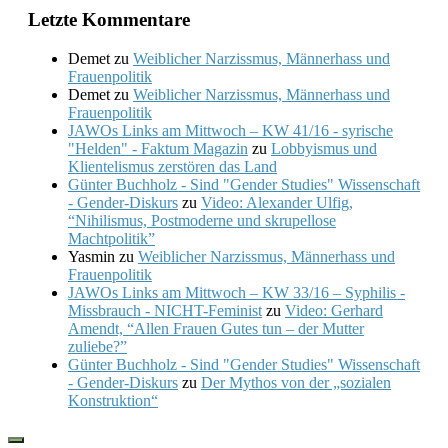
Letzte Kommentare
Demet
zu
Weiblicher Narzissmus, Männerhass und
Frauenpolitik
Demet
zu
Weiblicher Narzissmus, Männerhass und
Frauenpolitik
JAWOs Links am Mittwoch – KW 41/16 - syrische
"Helden" - Faktum Magazin
zu
Lobbyismus und
Klientelismus zerstören das Land
Günter Buchholz - Sind "Gender Studies" Wissenschaft
- Gender-Diskurs
zu
Video: Alexander Ulfig,
“Nihilismus, Postmoderne und skrupellose
Machtpolitik”
Yasmin
zu
Weiblicher Narzissmus, Männerhass und
Frauenpolitik
JAWOs Links am Mittwoch – KW 33/16 – Syphilis -
Missbrauch - NICHT-Feminist
zu
Video: Gerhard
Amendt, “Allen Frauen Gutes tun – der Mutter
zuliebe?”
Günter Buchholz - Sind "Gender Studies" Wissenschaft
- Gender-Diskurs
zu
Der Mythos von der „sozialen
Konstruktion“