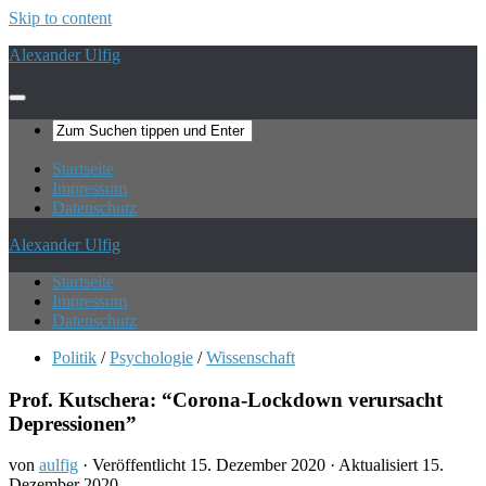
Skip to content
Alexander Ulfig
Startseite
Impressum
Datenschutz
Alexander Ulfig
Startseite
Impressum
Datenschutz
Politik
/
Psychologie
/
Wissenschaft
Prof. Kutschera: “Corona-Lockdown verursacht
Depressionen”
von
aulfig
· Veröffentlicht
15. Dezember 2020
· Aktualisiert
15.
Dezember 2020