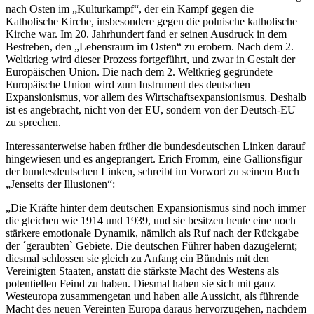
nach Osten im „Kulturkampf“, der ein Kampf gegen die
Katholische Kirche, insbesondere gegen die polnische katholische
Kirche war. Im 20. Jahrhundert fand er seinen Ausdruck in dem
Bestreben, den „Lebensraum im Osten“ zu erobern. Nach dem 2.
Weltkrieg wird dieser Prozess fortgeführt, und zwar in Gestalt der
Europäischen Union. Die nach dem 2. Weltkrieg gegründete
Europäische Union wird zum Instrument des deutschen
Expansionismus, vor allem des Wirtschaftsexpansionismus. Deshalb
ist es angebracht, nicht von der EU, sondern von der Deutsch-EU
zu sprechen.
Interessanterweise haben früher die bundesdeutschen Linken darauf
hingewiesen und es angeprangert. Erich Fromm, eine Gallionsfigur
der bundesdeutschen Linken, schreibt im Vorwort zu seinem Buch
„Jenseits der Illusionen“:
„Die Kräfte hinter dem deutschen Expansionismus sind noch immer
die gleichen wie 1914 und 1939, und sie besitzen heute eine noch
stärkere emotionale Dynamik, nämlich als Ruf nach der Rückgabe
der ´geraubten` Gebiete. Die deutschen Führer haben dazugelernt;
diesmal schlossen sie gleich zu Anfang ein Bündnis mit den
Vereinigten Staaten, anstatt die stärkste Macht des Westens als
potentiellen Feind zu haben. Diesmal haben sie sich mit ganz
Westeuropa zusammengetan und haben alle Aussicht, als führende
Macht des neuen Vereinten Europa daraus hervorzugehen, nachdem