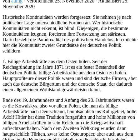
von
aulfig
· Veröffentlicht
25. November 2020
· Aktualisiert
25.
November 2020
Historische Kontinuitäten werden fortgesetzt. Sie nehmen je nach
politischer Lage unterschiedliche Formen an. Wer historische
Kontinuitäten nicht erkennt, ist blind. Diejenigen, die bestimmte
Kontinuitäten leugnen, forcieren ihre Fortsetzung am stärksten.
Darin besteht die Paradoxalität des politischen Handelns. Ich möchte
hier die Kontinuität zweier Grundsätze der deutschen Politik
schildern.
1. Billige Arbeitskräfte aus dem Osten holen. Seit der
Reichsgründung im Jahre 1871 ist es ein fester Bestandteil der
deutschen Politik, billige Arbeitskräfte aus dem Osten zu holen.
Hauptprofiteure dieser Politik waren und sind deutsche Firmen, aber
auch das deutsche Bürgertum und der deutsche Staat, der dadurch
einen allgemeinen Wohlstand gewährleisten kann.
Ende des 19. Jahrhunderts und Anfang des 20. Jahrhunderts waren
es die Kowalskys, also vor allem Polen, die man als billige
Arbeitskräfte nach Deutschland, hauptsächlich ins Ruhrgebiet, holte.
Adolf Hitler hat diese Tradition fortgeführt und holte Millionen von
billigen Arbeitskräften in sein Reich, um die Kriegswirtschaft
aufrechtzuerhalten. Nach dem Zweiten Weltkrieg wurden dann
hauptsächlich Türken, zwar keine Osteuropäer, aber auch aus dem
Osten, in die Bundesrepublik geholt, um die schlecht bezahlten