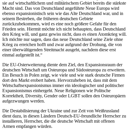
sie auf wirtschaftlichem und militärischem Gebiet bereits die stärkste
Macht sind. Das von Deutschland angeführte Neue Europa wird
ebenso expansionistisch sein wie das Alte Deutschland war, und in
seinem Bestreben, die früheren deutschen Gebiete
zurückzubekommen, wird es eine noch größere Gefahr für den
Frieden sein. Hiermit möchte ich nicht behaupten, dass Deutschland
den Krieg will, und ganz gewiss nicht, dass es einen Atomkrieg will.
Ich möchte nur sagen, dass das neue Deutschland seine Ziele ohne
Krieg zu erreichen hofft und zwar aufgrund der Drohung, die von
einer überwältigenden Streitmacht ausgeht, nachdem diese erst
einmal aufgestellt ist.“
Die EU-Osterweiterung diente dem Ziel, den Expansionsraum der
deutschen Wirtschaft um Osteuropa und Südosteuropa zu erweitern.
Ein Besuch in Polen zeigt, wie viele und wie stark deutsche Firmen
dort den Markt erobert haben. Hervorzuheben ist, dass mit dem
Wirtschaftsexpansionismus immer ein ideologischer und politischer
Expansionismus einhergeht. Neue Religionen wie Politsche
Korrektheit, Diversity, Gender oder LGBT sollen den Osteuropäern
aufgezwungen werden.
Die Destabilisierung der Ukraine und zur Zeit von Weißrussland
dient dazu, in diesen Ländern Deutsch-EU-freundliche Herrscher zu
installieren, Herrscher, die die deutsche Wirtschaft mit offenen
Armen empfangen würden.